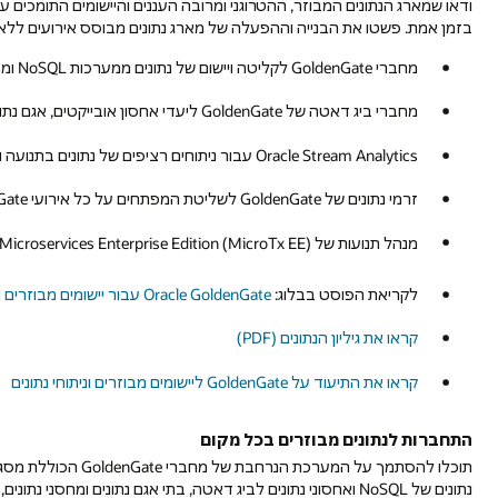
ודאו שמארג הנתונים המבוזר, ההטרוגני ומרובה העננים והיישומים התומכים 
בזמן אמת. פשטו את הבנייה וההפעלה של מארג נתונים מבוסס אירועים ללא 
מחברי GoldenGate לקליטה ויישום של נתונים ממערכות NoSQL וממערכות העברת הודעות
מחברי ביג דאטה של GoldenGate ליעדי אחסון אובייקטים, אגם נתונים ומחסן נתונים
Oracle Stream Analytics עבור ניתוחים רציפים של נתונים בתנועה ו-ETL
זרמי נתונים של GoldenGate לשליטת המפתחים על כל אירועי GoldenGate
מנהל תנועות של Microservices Enterprise Edition (MicroTx EE) לשלמות תנועות
לקריאת הפוסט בבלוג:
Oracle GoldenGate עבור יישומים מבוזרים וניתוח נתונים 26ai
קראו את גיליון הנתונים (PDF)
קראו את התיעוד על GoldenGate ליישומים מבוזרים וניתוחי נתונים
התחברות לנתונים מבוזרים בכל מקום