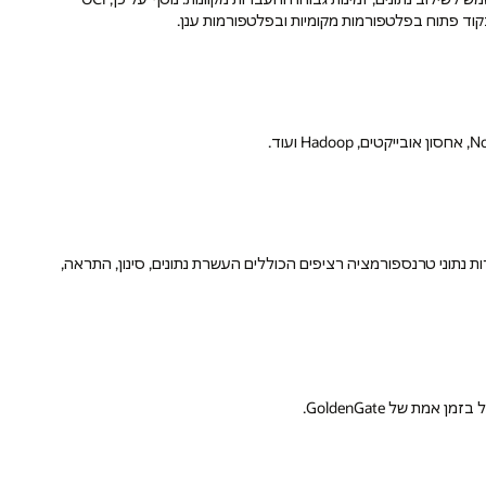
מה מאירועי מסד נתונים של GoldenGate ו-Kafka. בנו צינורות נתוני טרנספורמציה רציפים הכוללים העשרת נתונים, סינון, התראה,