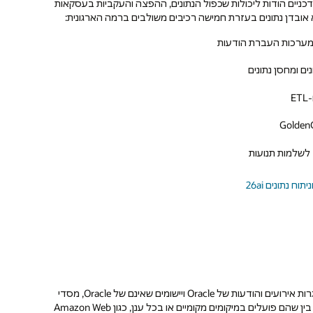
עדכניים הודות ליכולות שכפול הנתונים, ההפצה והעקביות בעסקאות
אובדן נתונים בעזרת חמישה רכיבים משולבים ברמה הארגונית:
תוכלו להסתמך על המערכת הנרחבת של מחברי GoldenGate הכוללת מסגרות אירועים והודעות של Oracle ויישומים שאינם של Oracle, מסדי
נתונים של NoSQL ואחסוני נתונים לביג דאטה, בתי אגם נתונים ומחסני נתונים, בין שהם פועלים במיקומים מקומיים או בכל ענן, כגון Amazon Web