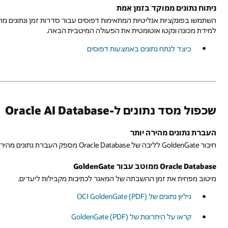
עיבוד
ניתוח נתונים ממוקד בזמן אמת
נתונים
השתמשו בפונקציות אנליטיות המתאימות דפוסים עבור סדרות זמן ונתונים מרחבי
בסדרה
למידת מכונה ונקטו אוטומטית את הפעולה המיטבית הבאה.
כיצד לנתח נתונים באמצעות דפוסים
שכפול מסד נתונים ל-Oracle AI Database
העברת נתונים מהירה יותר
חיבור GoldenGate לליבה של Oracle Database מספק העברת נתונים מהירה לקבלת הביצועים הטובים ביותר.
Oracle Database ממוטב עבור GoldenGate
מיטוב מפחית את זמן ההשבתה של המאגר לכתיבות מקבילות ליעדים.
גיליון נתונים של OCI GoldenGate (PDF)
קראו על היתרונות של GoldenGate (PDF)