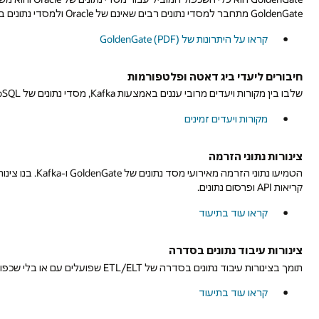
GoldenGate מתחבר למסדי נתונים רבים שאינם של Oracle ולמסדי נתונים בקוד פתוח בפלטפורמות מקומיות ובפלטפורמות ענן.
קראו על היתרונות של GoldenGate (PDF)
חיבורים ליעדי ביג דאטה ופלטפורמות
שלבו בין מקורות ויעדים מרובי עננים באמצעות Kafka, מסדי נתונים של NoSQL, אחסון אובייקטים, Hadoop ועוד.
מקורות ויעדים זמינים
צינורות נתוני הזרמה
הטמיעו נתוני הזר
קריאות API ופרסום נתונים.
על
קראו עוד בתיעוד
צינורות
נתוני
צינורות עיבוד נתונים בסדרה
הזרמה
תומך בצינורות עיבוד נתונים בסדרה של ETL/ELT שפועלים עם או בלי שכפול בזמן אמת של GoldenGate.
על
קראו עוד בתיעוד
צינורות