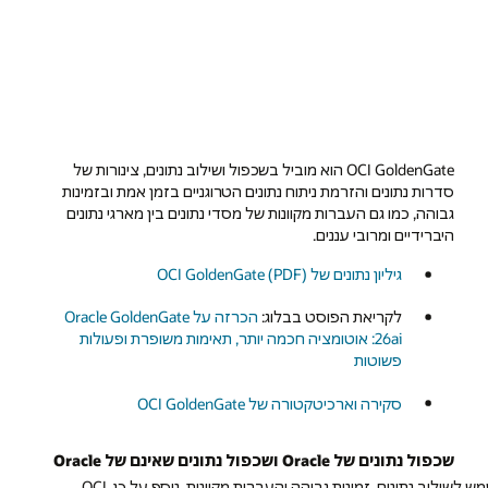
OCI GoldenGate הוא מוביל בשכפול ושילוב נתונים, צינורות של
סדרות נתונים והזרמת ניתוח נתונים הטרוגניים בזמן אמת ובזמינות
גבוהה, כמו גם העברות מקוונות של מסדי נתונים בין מארגי נתונים
היברידיים ומרובי עננים.
גיליון נתונים של OCI GoldenGate (PDF)
לקריאת הפוסט בבלוג:
הכרזה על Oracle GoldenGate
26ai: אוטומציה חכמה יותר, תאימות משופרת ופעולות
פשוטות
סקירה וארכיטקטורה של OCI GoldenGate
שכפול נתונים של Oracle ושכפול נתונים שאינם של Oracle
GoldenGate הוא כלי השכפול המוביל עבור מסדי נתונים של Oracle והוא משמש לשילוב נתונים, זמינות גבוהה והעברות מקוונות. נוסף על כן, OCI