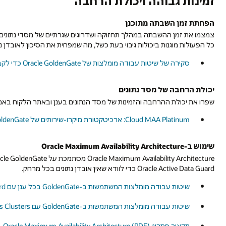
זמינות גבוהה ויכולת הרחבה
הפחתת זמן השבתה מתוכנן
צמצמו את זמן ההשבתה במהלך תחזוקה ושדרוגים שגרתיים של מסדי נתונים, 
כל הפעולות מוגנות ביכולות גיבוי בעת כשל, מה שמפחית את הסיכון לאובדן נת
סקירה של שיטות עבודה מומלצות של Oracle GoldenGate כדי לקבל זמינות גבוהה
יכולת הרחבה של מסד נתונים
שפרו את יכולת ההרחבה והזמינות של מסד הנתונים בענן ובאתר הלקוח באמצעות  GoldenGate
Cloud MAA Platinum: ארכיטקטורת מיקרו-שירותים של Oracle GoldenGate משולבת עם Active Data Guard
שימוש ב-Oracle Maximum Availability Architecture
Oracle Active Data Guard כדי לוודא שאין אובדן נתונים בכל מרחק.
שיטות עבודה מומלצות המשתמשות ב-GoldenGate בכל ענן עם Oracle Active Data Guard
שיטות עבודה מומלצות המשתמשות ב-GoldenGate עם Oracle Real Applications Clusters
תקציר פתרון: Oracle Maximum Availability Architecture (PDF)