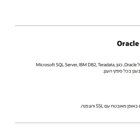
שלבו נתונים בין מסדי נתונים ושירותי נתונים של Oracle ומסדי נתונים שאינם של Oracle, כגון Microsoft SQL Server, IBM DB2, Teradata,
מאובטח עם SSL והצפנה.