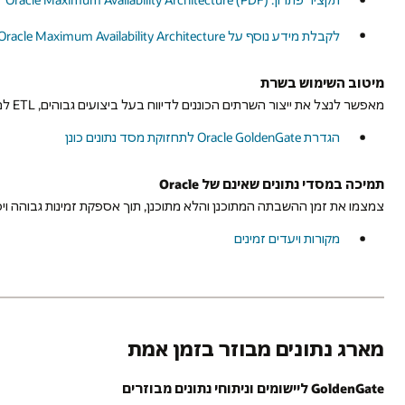
לקבלת מידע נוסף על Oracle Maximum Availability Architecture
מיטוב השימוש בשרת
מאפשר לנצל את ייצור השרתים הכוננים לדיווח בעל ביצועים גבוהים, ETL למחסני נתונים תפעוליים וגיבויים שגרתיים.
הגדרת Oracle GoldenGate לתחזוקת מסד נתונים כונן
תמיכה במסדי נתונים שאינם של Oracle
צמצמו את זמן ההשבתה המתוכנן והלא מתוכנן, תוך אספקת זמינות גבוהה ויכולת
מקורות ויעדים זמינים
מארג נתונים מבוזר בזמן אמת
GoldenGate ליישומים וניתוחי נתונים מבוזרים