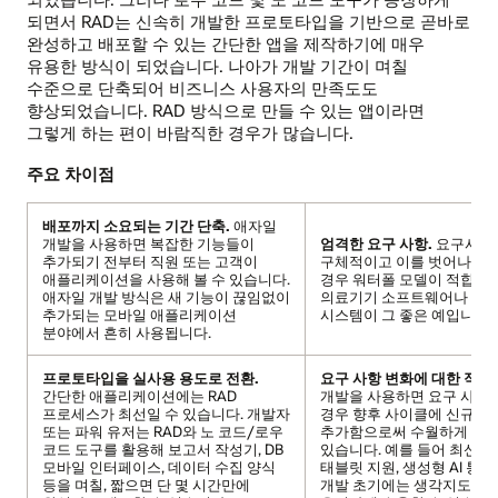
되면서 RAD는 신속히 개발한 프로토타입을 기반으로 곧바로
완성하고 배포할 수 있는 간단한 앱을 제작하기에 매우
유용한 방식이 되었습니다. 나아가 개발 기간이 며칠
수준으로 단축되어 비즈니스 사용자의 만족도도
향상되었습니다. RAD 방식으로 만들 수 있는 앱이라면
그렇게 하는 편이 바람직한 경우가 많습니다.
주요 차이점
배포까지 소요되는 기간 단축.
애자일
개발을 사용하면 복잡한 기능들이
엄격한 요구 사항.
요구사항
추가되기 전부터 직원 또는 고객이
구체적이고 이를 벗어나면 
애플리케이션을 사용해 볼 수 있습니다.
경우 워터폴 모델이 적합합니
애자일 개발 방식은 새 기능이 끊임없이
의료기기 소프트웨어나 산업
추가되는 모바일 애플리케이션
시스템이 그 좋은 예입니다.
분야에서 흔히 사용됩니다.
프로토타입을 실사용 용도로 전환.
요구 사항 변화에 대한 적응
간단한 애플리케이션에는 RAD
개발을 사용하면 요구 사항
프로세스가 최선일 수 있습니다. 개발자
경우 향후 사이클에 신규 기
또는 파워 유저는 RAD와 노 코드/로우
추가함으로써 수월하게 대응
코드 도구를 활용해 보고서 작성기, DB
있습니다. 예를 들어 최신 
모바일 인터페이스, 데이터 수집 양식
태블릿 지원, 생성형 AI 통
등을 며칠, 짧으면 단 몇 시간만에
개발 초기에는 생각지도 못