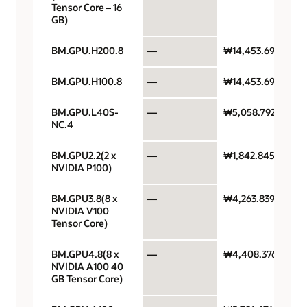
Tensor Core – 16
GB)
BM.GPU.H200.8
—
₩14,453.692
BM.GPU.H100.8
—
₩14,453.692
BM.GPU.L40S-
—
₩5,058.7922
NC.4
BM.GPU2.2(2 x
—
₩1,842.84573
NVIDIA P100)
BM.GPU3.8(8 x
—
₩4,263.83914
NVIDIA V100
Tensor Core)
BM.GPU4.8(8 x
—
₩4,408.37606
NVIDIA A100 40
GB Tensor Core)