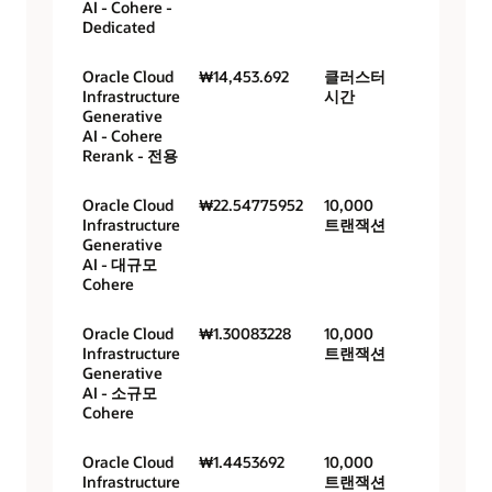
AI - Cohere -
Dedicated
Oracle Cloud
₩14,453.692
클러스터
Infrastructure
시간
Generative
AI - Cohere
Rerank - 전용
Oracle Cloud
₩22.54775952
10,000
Infrastructure
트랜잭션
Generative
AI - 대규모
Cohere
Oracle Cloud
₩1.30083228
10,000
Infrastructure
트랜잭션
Generative
AI - 소규모
Cohere
Oracle Cloud
₩1.4453692
10,000
Infrastructure
트랜잭션