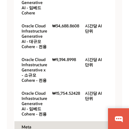
Generative
AI - 임베드
Cohere
Oracle Cloud
₩34,688.8608
시간당 AI
Infrastructure
단위
Generative
AI - 대규모
Cohere - 전용
Oracle Cloud
₩9,394.8998
시간당 AI
Infrastructure
단위
Generative x
- 소규모
Cohere - 전용
Oracle Cloud
₩15,754.52428
시간당 AI
Infrastructure
단위
Generative
AI - 임베드
Cohere - 전용
Meta