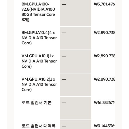
BM.GPU.A100-
—
₩5,781.4768
v2.8(NVIDIA A100
80GB Tensor Core
8개)
BM.GPUA10.4(4 x
—
₩2,890.7384
NVIDIA A10 Tensor
Core)
VM.GPU.A10.1(1 x
—
₩2,890.7384
NVIDIA A10 Tensor
Core)
VM.GPU.A10.2(2 x
—
₩2,890.7384
NVIDIA A10 Tensor
Core)
로드 밸런서 기본
—
₩16.33267196
L
B
로드 밸런서 대역폭
—
₩0.14453692