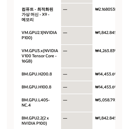
컴퓨트 - 최적화된
—
₩2.1680538
가상 머신 - X9 -
메모리
VM.GPU2.1(NVIDIA
—
₩1,842.84573
P100)
VM.GPU3.x(NVIDIA
—
₩4,263.83914
V100 Tensor Core -
16GB)
BM.GPU.H200.8
—
₩14,453.692
BM.GPU.H100.8
—
₩14,453.692
BM.GPU.L40S-
—
₩5,058.7922
NC.4
BM.GPU2.2(2 x
—
₩1,842.84573
NVIDIA P100)