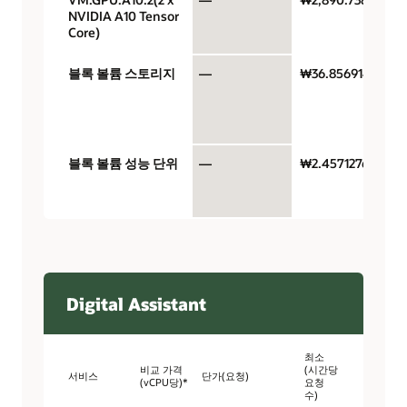
NVIDIA A10 Tensor
Core)
블록 볼륨 스토리지
—
₩36.8569146
블록 볼륨 성능 단위
—
₩2.45712764
Digital Assistant
최소
비교 가격
(시간당
서비스
단가(요청)
(vCPU당)*
요청
수)