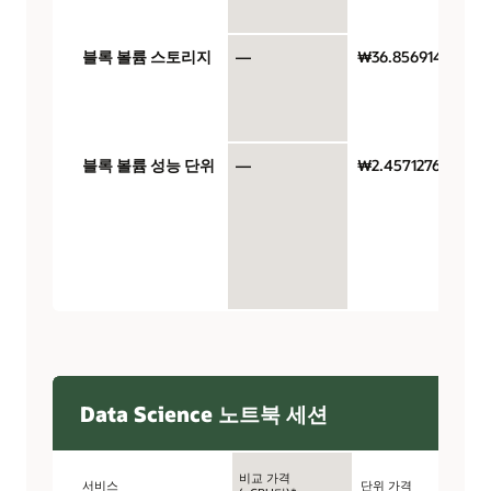
블록 볼륨 스토리지
—
₩36.8569146
블록 볼륨 성능 단위
—
₩2.45712764
V
$
Data Science 노트북 세션
비교 가격
서비스
단위 가격