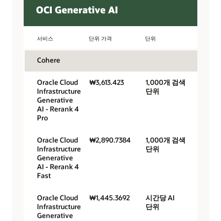
OCI Generative AI
서비스
단위 가격
단위
Cohere
Oracle Cloud
₩3,613.423
1,000개 검색
Infrastructure
단위
Generative
AI - Rerank 4
Pro
Oracle Cloud
₩2,890.7384
1,000개 검색
Infrastructure
단위
Generative
AI - Rerank 4
Fast
Oracle Cloud
₩1,445.3692
시간당 AI
Infrastructure
단위
Generative