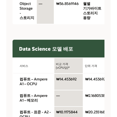
Object
—
₩36.8569146
월별
Storage
기가바이트
-
스토리지
스토리지
용량
Data Science 모델 배포
비교 가격
서비스
단위 가격
단
(vCPU당)*
컴퓨트 – Ampere
₩14.453692
₩14.453692
A1 – OCPU
컴퓨트 – Ampere
—
₩2.1680538
A1 – 메모리
컴퓨트 - 표준 - A2 -
₩10.1175844
₩20.2351688
OCPU