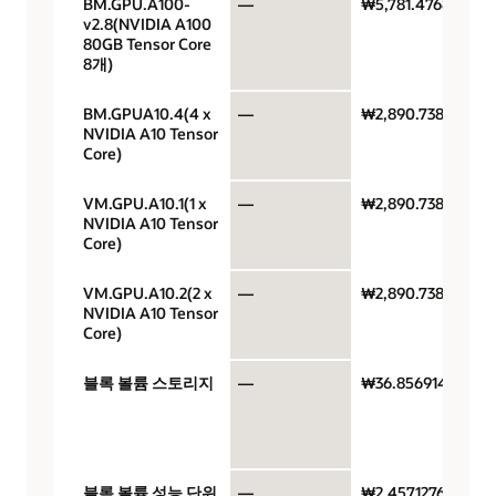
BM.GPU.A100-
—
₩5,781.4768
v2.8(NVIDIA A100
80GB Tensor Core
8개)
BM.GPUA10.4(4 x
—
₩2,890.7384
NVIDIA A10 Tensor
Core)
VM.GPU.A10.1(1 x
—
₩2,890.7384
NVIDIA A10 Tensor
Core)
VM.GPU.A10.2(2 x
—
₩2,890.7384
NVIDIA A10 Tensor
Core)
블록 볼륨 스토리지
—
₩36.8569146
블록 볼륨 성능 단위
—
₩2.45712764