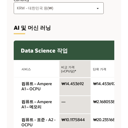
AI 및 머신 러닝
Data Science 작업
비교 가격
서비스
단위 가격
단
(vCPU당)*
컴퓨트 – Ampere
₩14.453692
₩14.453692
A1 – OCPU
컴퓨트 – Ampere
—
₩2.1680538
A1 – 메모리
컴퓨트 - 표준 - A2 -
₩10.1175844
₩20.2351688
OCPU