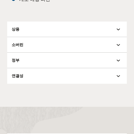
Oracle
데이터
센터는
전
상용
세계에
분포되어
소버린
있습니다.
리전별 Oracle
정부
데이터 센터
개소
퍼블릭
리전
예정
연결성
리전
리전
북미지역
18
8
남미지역
6
3
유럽
21
11
중동 및
6
7
아프리카
아시아
12
11
태평양