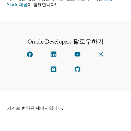
Slack 채널
이 필요합니다!
Oracle Developers 팔로우하기
페이스북에
linkedIn에서
YouTube에서
X에서
문의하기
소통하세요
시청
팔로우하기
(이전
명칭:
블로그
GitHub에서
Twitter)
읽기
확인
기계로 번역된 페이지입니다.