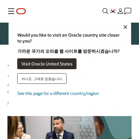
메뉴
Close
Would you like to visit an Oracle country site closer
to you?
가까운 국가의 오라클 웹 사이트를 방문하시겠습니까?
AI 기반 FP&A: 사후 분석에서
Visit Oracle United States
사전 예측으로 전환하기
아니오. 그대로 있겠습니다.
Keith Causey
, Senior Vice President, Cloud ERP Transformation
and Development | 2025년 11월 18일
See this page for a different country/region
Hari Sankar
, Senior Vice President, EPM Software Development