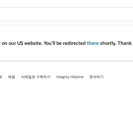
 on our US website. You’ll be redirected
there
shortly. Thank 
택
채용
이메일로 구독하기
Integrity Helpline
문의하기