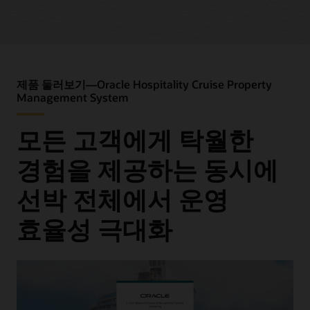
팀에 자동으로 전송되죠. Fleet Management System은
SPMS(Shipboard Property Management System)와의
크루즈 운영 본부에 선박 전반의 호스피탈리티 KPI에 관한
원활한 통합
크루즈 식음료 POS 시스템 활용 극대화
포괄적이고 세부적인 정보를 거의 실시간으로 제공합니다.
다이닝 대기 목록을 통해 일반 식사, 예약 및 단체 식사
호스트, 서빙 직원, 관리 직원을 비롯한 식음료 팀 전체의
모두 관리
강력한 크루즈 관리
역량을 강화해 파인 다이닝에서 캐주얼 식당에 이르기까지
재고 관리
선박 내 다양한 형식의 레스토랑 운영을 지원합니다.
총체적인 선박 전체 트랜잭션 및 승객 활동 모니터링
제품 둘러보기—Oracle Hospitality Cruise Property
알레르기, 특별 요구 및 어메니티에 대한 특별 요청 관리
기능
Management System
현대적인 모바일 고객 경험 제공
충성도 및 상태 통합
본사에 정확하고 자동화된 통합 데이터 전송
지상-선상 동기화
모든 고객에게 탁월한
모바일 POS 기능으로 고객 관계 개선 Oracle의 모바일
예약 시스템에 연결된 고객 데이터
솔루션은 오늘날의 고객들이 원하는 호텔과의 소통 방식을
승객 예약 인터페이스(크루즈 웹사이트, 선상 앱, TV)
포괄적이고 다차원적인 크루즈 선박 수익 분석
지원하며, 선호하는 셀프 주문 및 편리한 결제 방식을
경험을 제공하는 동시에
자유롭게 선택해 이용할 수 있도록 보장합니다.
크루즈 일정을 세부적으로 조정하고 수익 창출을
데이터시트: SilverWhere(PDF)
극대화할 수 있도록 지원
선박 전체에서 운영
모바일 크루즈 POS 데이터 분석
본사에서 수익 및 손실 성과를 실시간으로 추적 가능
효율성 극대화
실용적인 실시간 데이터, 경고, 보고 기능을 통해 언제나
데이터시트: Oracle Hospitality Cruise Fleet
최신 정보를 확인할 수 있으므로 운영자는 어디서든
Management System(PDF)
실시간으로 성과를 평가하고 예측 대비 성과를 측정하며
중요한 결정을 내릴 수 있습니다.
크루즈를 위한 기타 Simphony Cloud
이점: