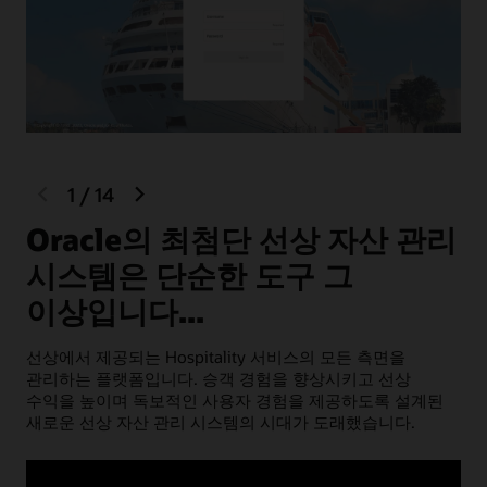
SPMS(Shipboard Property Management System)와의
원활한 통합
지상에서의 중앙 엔터프라이즈 관리 구성
중앙 클라우드 보고, 분석 및 비즈니스 인텔리전스
마스터 데이터 관리, 보고 및 재고 통합을 위한 REST
API
클라우드 및 자산 레벨 트랜잭션 API 엔드포인트
previous
next
1
/
14
slide
slide
디지털 생산 관리(주방 디스플레이 솔루션)
Oracle의 최첨단 선상 자산 관리
오프라인으로 작동하고 소매 품목에 대한 바코드를
지원하는 Oracle 엔지니어드 POS 워크스테이션 및
최
시스템은 단순한 도구 그
모바일 POS
이상입니다...
POS 소프트웨어 살펴보기
POS 하드웨어 살펴보기
모든
선상에서 제공되는 Hospitality 서비스의 모든 측면을
모
관리하는 플랫폼입니다. 승객 경험을 향상시키고 선상
선
수익을 높이며 독보적인 사용자 경험을 제공하도록 설계된
쉽
새로운 선상 자산 관리 시스템의 시대가 도래했습니다.