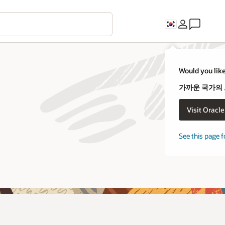
C
uld you like to visit an Oracle country site closer to you?
까운 국가의 오라클 웹 사이트를 방문하시겠습니까?
Visit Oracle United States
아니오. 그대로 있겠습니다.
e this page for a different country/region