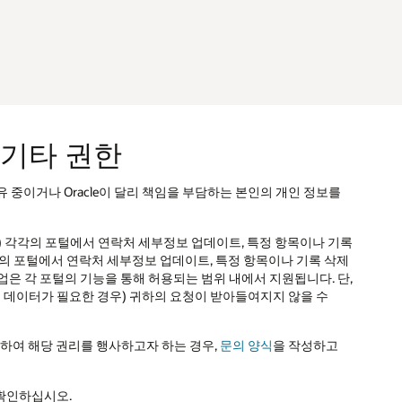
를
기록
삭제
단,
고