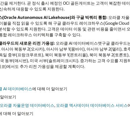
시간을 제거한다. 곧 정식 출시 예정인 OCI 골든게이트는 고객이 복잡한 
신속하게 대응할 수 있도록 지원한다.
스
(Oracle Autonomous AI Lakehouse)
와 구글 빅쿼리 통합
:
오라클 자율
을 직접 읽을 수 있도록 해 구글 클라우드 레이크하우스(Google Cloud L
석할 수 있도록 지원한다. 고객은 데이터 이동 및 관련 비용을 줄이면서
 통합 레이크하우스 아키텍처를 구축할 수 있다.
클라우드의 새로운 리전 가용성
:
오라클 AI 데이터베이스앳구글 클라우드는 
 아시아 북동부 2(오사카), 아시아 남부 1(뭄바이), 아시아 남부 2(델리), 호
, 독일 중부(프랑크푸르트), 북미 북동부 1(몬트리올), 북미 북동부 2(토론토),
, 미국 동부(애시번), 미국 서부(솔트레이크시티). 증가하는 고객 수요를 지원
(멕시코)에서도 추가 리전 가용성을 제공할 계획이다.
 AI 데이터베이스
에 대해 더 알아보기
더 알아보기
오라클 자율운영 데이터베이스
,
오라클 엑사데이터 데이터베이스 서비스
에 대해 더 알아보기