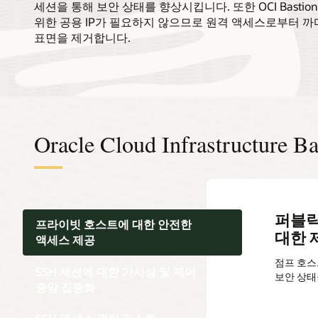
세션을 통해 보안 상태를 향상시킵니다. 또한 OCI Basti
위한 공용 IP가 필요하지 않으므로 원격 액세스로부터 
표면을 제거합니다.
Oracle Cloud Infrastructur
퍼블릭
모든 O
SSH
프라이빗 호스트에 대한 안전한
대한 
보안 
액세스 제공
시간별 임
상황 개선
점프 호스
관리 세션에서
SSH 세션에 대한 가시성 및 제어
보안 상태
실행하는 O
중앙 집중화
SSH를 
액세스할 