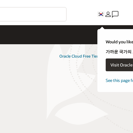
Would you like
가까운 국가의
Oracle Cloud Free Tier 체험하기
Visit Oracl
See this page f