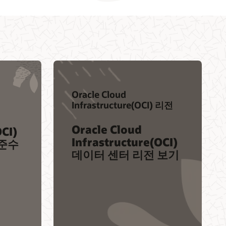
Oracle Cloud
Infrastructure(OCI) 리전
Oracle Cloud
OCI)
Infrastructure(OCI)
 준수
데이터 센터 리전 보기