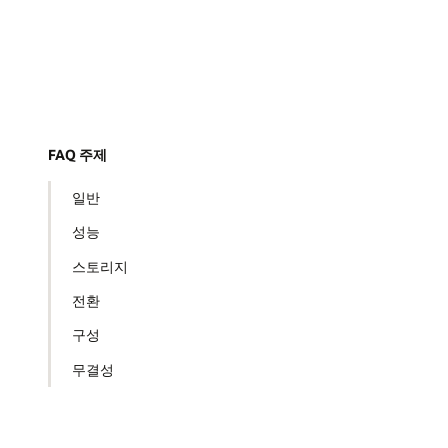
FAQ 주제
일반
성능
스토리지
전환
구성
무결성