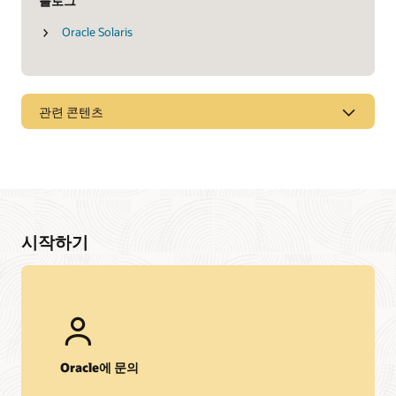
블로그
Oracle Solaris
관련 콘텐츠
데이터시트
Oracle SPARC M8-8 서버(PDF)
Oracle SPARC T8-4 서버(PDF)
Oracle SPARC T8-2 서버(PDF)
시작하기
Oracle SPARC T8-1 서버(PDF)
Fujitsu SPARC M12-1 서버(PDF)
Fujitsu SPARC M12-2 서버(PDF)
Fujitsu SPARC M12-2S 서버(PDF)
Fujitsu SPARC M10-1 서버(PDF)
Oracle에 문의
Oracle Solaris 11(PDF)