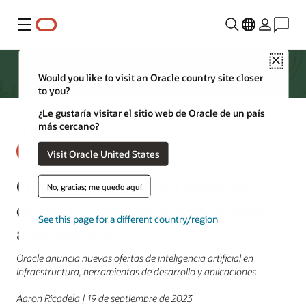
Menú
Close
Would you like to visit an Oracle country site closer
to you?
¿Le gustaría visitar el sitio web de Oracle de un país
más cercano?
Visit Oracle United States
Oracle inyecta IA en bases de
No, gracias; me quedo aquí
datos, infraestructura en la nube y
See this page for a different country/region
aplicaciones
Oracle anuncia nuevas ofertas de inteligencia artificial en
infraestructura, herramientas de desarrollo y aplicaciones
Aaron Ricadela | 19 de septiembre de 2023