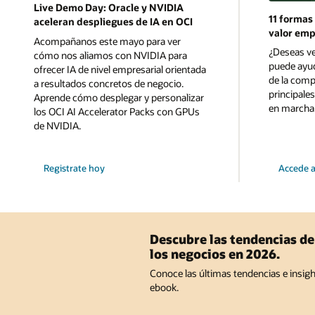
Live Demo Day: Oracle y NVIDIA
11 formas
aceleran despliegues de IA en OCI
valor empr
Acompañanos este mayo para ver
¿Deseas ve
cómo nos aliamos con NVIDIA para
puede ayud
ofrecer IA de nivel empresarial orientada
de la comp
a resultados concretos de negocio.
principale
Aprende cómo desplegar y personalizar
en marcha
los OCI AI Accelerator Packs con GPUs
de NVIDIA.
para
con
Registrate hoy
Accede a
el
11
Live
formas
Demo
en
Day:
que
Oracle
la
y
IA
NVIDIA
aportará
Descubre las tendencias d
aceleran
valor
los negocios en 2026.
despliegues
al
de
negocio
Conoce las últimas tendencias e insigh
IA
en
en
2026
ebook.
OCI
y
en