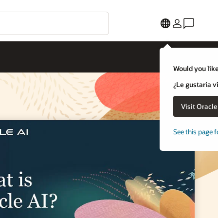
Would you like
¿Le gustaría v
Visit Oracl
See this page f