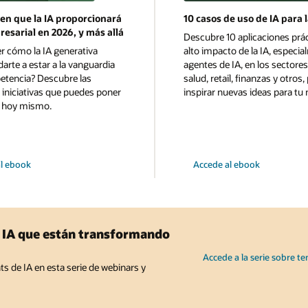
 en que la IA proporcionará
10 casos de uso de IA para 
esarial en 2026, y más allá
Descubre 10 aplicaciones prác
r cómo la IA generativa
alto impacto de la IA, especia
arte a estar a la vanguardia
agentes de IA, en los sectores
etencia? Descubre las
salud, retail, finanzas y otros,
s iniciativas que puedes poner
inspirar nuevas ideas para tu 
 hoy mismo.
10
l ebook
Accede al ebook
casos
de
uso
de
IA
para
lanzar
e IA que están transformando
hoy
Accede a la serie sobre te
ts de IA en esta serie de webinars y