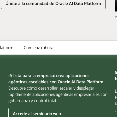
Únete a la comunidad de Oracle AI Data Platform
P
latform
Comienza ahora
5
IA lista para la empresa: crea aplicaciones
b
agénticas escalables con Oracle AI Data Platform
Descubre cómo desarrollar, escalar y desplegar
D
rápidamente aplicaciones agénticas empresariales con
P
gobernanza y control total.
l
sobre
Accede al seminario web