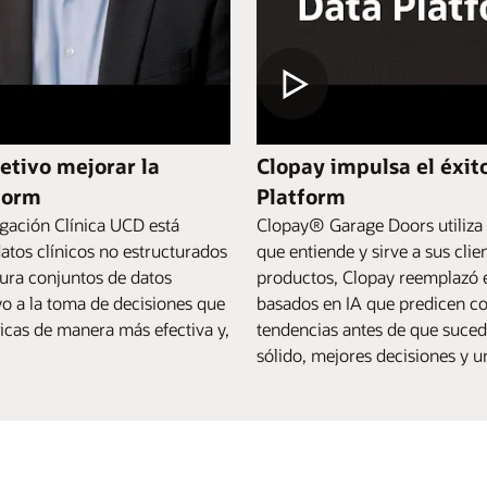
etivo mejorar la
Clopay impulsa el éxito
tform
Platform
igación Clínica UCD está
Clopay® Garage Doors utiliza 
datos clínicos no estructurados
que entiende y sirve a sus cli
ura conjuntos de datos
productos, Clopay reemplazó el
yo a la toma de decisiones que
basados en IA que predicen con
icas de manera más efectiva y,
tendencias antes de que suced
sólido, mejores decisiones y u