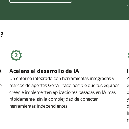
IA
para
empresas
m?
A
Acelera el desarrollo de IA
Un entorno integrado con herramientas integradas y
A
o
marcos de agentes GenAI hace posible que tus equipos
e
creen e implementen aplicaciones basadas en IA más
o
rápidamente, sin la complejidad de conectar
y
herramientas independientes.
d
i
n