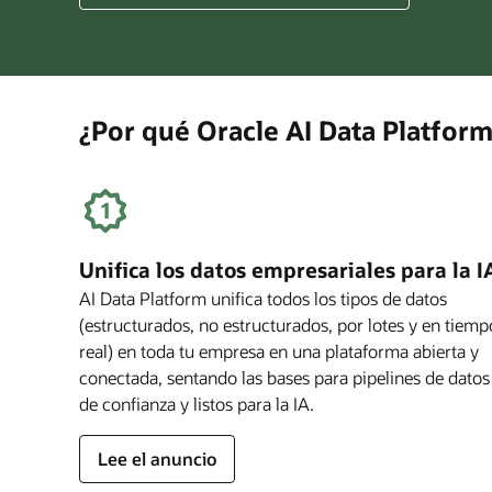
Build
AI
That
Works
for
¿Por qué Oracle AI Data Platfor
Business
Unifica los datos empresariales para la I
AI Data Platform unifica todos los tipos de datos
(estructurados, no estructurados, por lotes y en tiemp
real) en toda tu empresa en una plataforma abierta y
conectada, sentando las bases para pipelines de datos
de confianza y listos para la IA.
Lee el anuncio