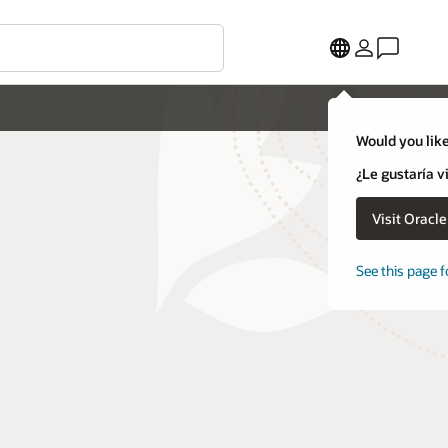
Would you like
¿Le gustaría v
Visit Oracl
See this page f