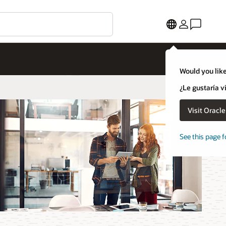
Would you like
¿Le gustaría v
Visit Oracl
See this page f