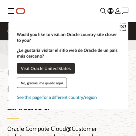
Menú
Close
Overview
Compute Services
Precios
Would you like to visit an Oracle country site closer
to you?
¿Le gustaría visitar el sitio web de Oracle de un país
más cercano?
Oracle Compute
Visit Oracle United States
Cloud@Customer
No, gracias; me quedo aquí
See this page for a different country/region
Isolated
Oracle Compute Cloud@Customer