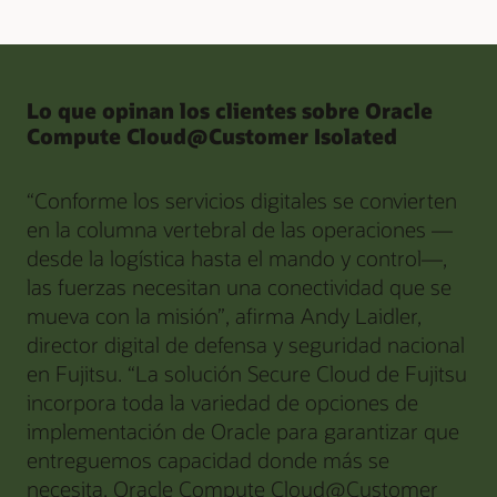
Lo que opinan los clientes sobre Oracle
Compute Cloud@Customer Isolated
“Conforme los servicios digitales se convierten
en la columna vertebral de las operaciones —
desde la logística hasta el mando y control—,
las fuerzas necesitan una conectividad que se
mueva con la misión”, afirma Andy Laidler,
director digital de defensa y seguridad nacional
en Fujitsu. “La solución Secure Cloud de Fujitsu
incorpora toda la variedad de opciones de
implementación de Oracle para garantizar que
entreguemos capacidad donde más se
necesita. Oracle Compute Cloud@Customer