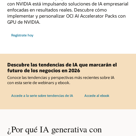
con NVIDIA está impulsando soluciones de IA empresarial
enfocadas en resultados reales. Descubre cómo
implementar y personalizar OCI AI Accelerator Packs con
GPU de NVIDIA.
para
Regístrate hoy
el
Live
Demo
Day:
Oracle
y
NVIDIA
aceleran
Descubre las tendencias de IA que marcarán el
las
futuro de los negocios en 2026
implementaciones
de
Conoce las tendencias y perspectivas más recientes sobre IA
IA
con esta serie de webinars y ebook.
en
OCI
Accede a la serie sobre tendencias de IA
Accede al ebook
¿Por qué IA generativa con