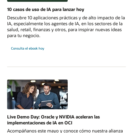
10 casos de uso de IA para lanzar hoy
Descubre 10 aplicaciones prácticas y de alto impacto de la
IA, especialmente los agentes de IA, en los sectores de la
salud, retail, finanzas y otros, para inspirar nuevas ideas
para tu negocio.
10
Consulta el ebook
hoy
casos
de
uso
de
IA
para
implementar
Live Demo Day: Oracle y NVIDIA aceleran las
implementaciones de IA en OCI
Acompáñanos este mayo y conoce cómo nuestra alianza