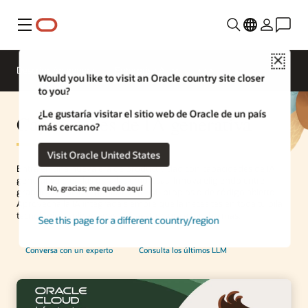
Menú
Close
Descripción general
Enterprise AI
Would you like to visit an Oracle country site closer
to you?
¿Le gustaría visitar el sitio web de Oracle de un país
Capacidades de IA generativa
más cercano?
Visit Oracle United States
Entra en una nueva era de productividad con capacidades de IA
generativa creadas para las empresas. Innova eligiendo entre
No, gracias; me quedo aquí
grandes modelos lingüísticos (LLM) propios o de código abierto.
Aprovecha la IA integrada siempre que la necesites en toda tu pila
tecnológica: aplicaciones, infraestructura y mucho más.
See this page for a different country/region
Conversa con un experto
Consulta los últimos LLM