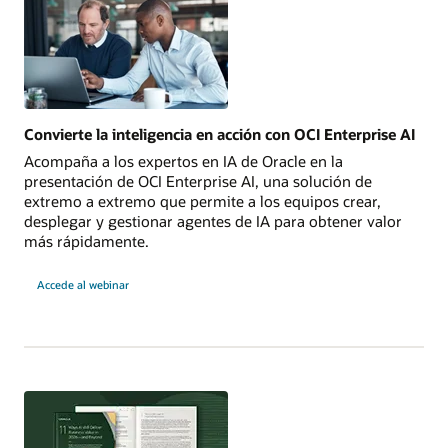
Convierte la inteligencia en acción con OCI Enterprise AI
Acompaña a los expertos en IA de Oracle en la
presentación de OCI Enterprise AI, una solución de
extremo a extremo que permite a los equipos crear,
desplegar y gestionar agentes de IA para obtener valor
más rápidamente.
Convierte
Accede al webinar
la
inteligencia
en
acción
con
OCI
Enterprise
AI