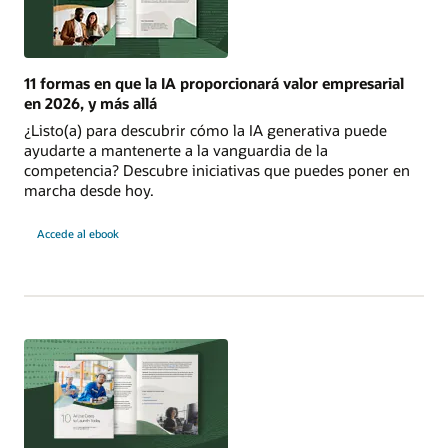
11 formas en que la IA proporcionará valor empresarial
en 2026, y más allá
¿Listo(a) para descubrir cómo la IA generativa puede
ayudarte a mantenerte a la vanguardia de la
competencia? Descubre iniciativas que puedes poner en
marcha desde hoy.
11
Accede al ebook
maneras
en
que
la
IA
generará
valor
empresarial
en
2026
y
más
allá