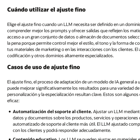
Cuándo utilizar el ajuste fino
Elige el ajuste fino cuando un LLM necesita ser definido en un domin
comprender mejor los prompts y ofrecer salidas que reflejen los matic
acceso a un gran conjunto de datos o almacén de documentos seleccio
la pena porque permite control mejor el estilo, el tono y la forma de 
tus materiales de marketing o en las interacciones con los clientes. El
codificación y otros dominios altamente especializados.
Casos de uso de ajuste fino
El ajuste fino, el proceso de adaptación de un modelo de IA general a
puede mejorar significativamente los resultados para una variedad de
personalización y la especialización resultan clave. Estos son algun
eficaz:
Automatización del soporte al cliente.
Ajustar un LLM mediante
datos y documentos sobre los productos, servicios y operaciones
automatizado de soporte al cliente más útil. El LLM ajustado compr
con los clientes y podrá responder adecuadamente.
Contenido educativo.
Los LLM se pueden ajustar en materiales ed