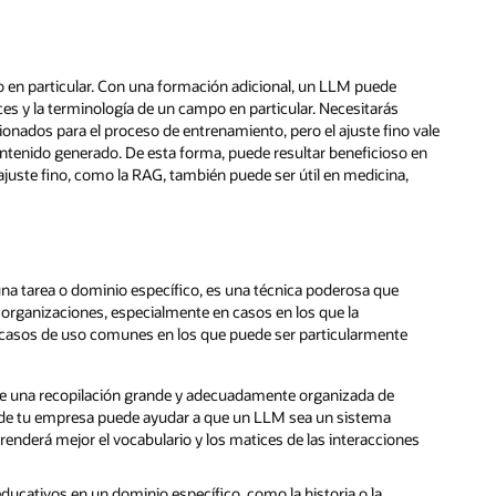
io en particular. Con una formación adicional, un LLM puede
es y la terminología de un campo en particular. Necesitarás
nados para el proceso de entrenamiento, pero el ajuste fino vale
contenido generado. De esta forma, puede resultar beneficioso en
 ajuste fino, como la RAG, también puede ser útil en medicina,
 una tarea o dominio específico, es una técnica poderosa que
 organizaciones, especialmente en casos en los que la
os casos de uso comunes en los que puede ser particularmente
 una recopilación grande y adecuadamente organizada de
 de tu empresa puede ayudar a que un LLM sea un sistema
enderá mejor el vocabulario y los matices de las interacciones
ucativos en un dominio específico, como la historia o la