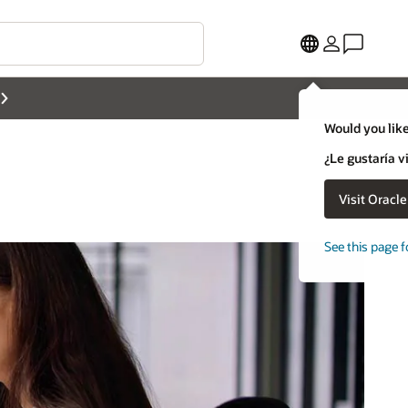
Would you like
¿Le gustaría v
Visit Oracl
See this page f