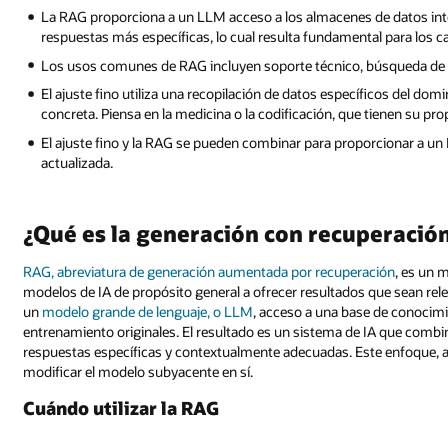
La RAG proporciona a un LLM acceso a los almacenes de datos inte
respuestas más específicas, lo cual resulta fundamental para los 
Los usos comunes de RAG incluyen soporte técnico, búsqueda de i
El ajuste fino utiliza una recopilación de datos específicos del do
concreta. Piensa en la medicina o la codificación, que tienen su prop
El ajuste fino y la RAG se pueden combinar para proporcionar a u
actualizada.
¿Qué es la generación con recuperaci
RAG, abreviatura de generación aumentada por recuperación
, es un 
modelos de IA de propósito general a ofrecer resultados que sean rele
un
modelo grande de lenguaje, o LLM
, acceso a una base de conocim
entrenamiento originales. El resultado es un sistema de IA que combin
respuestas específicas y contextualmente adecuadas. Este enfoque, a d
modificar el modelo subyacente en sí.
Cuándo utilizar la RAG