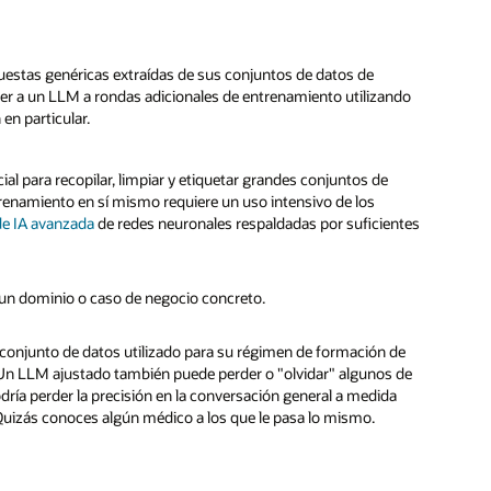
puestas genéricas extraídas de sus conjuntos de datos de
eter a un LLM a rondas adicionales de entrenamiento utilizando
en particular.
cial para recopilar, limpiar y etiquetar grandes conjuntos de
renamiento en sí mismo requiere un uso intensivo de los
de IA avanzada
de redes neuronales respaldadas por suficientes
 un dominio o caso de negocio concreto.
conjunto de datos utilizado para su régimen de formación de
 Un LLM ajustado también puede perder o "olvidar" algunos de
dría perder la precisión en la conversación general a medida
Quizás conoces algún médico a los que le pasa lo mismo.