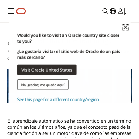
Menú
Close
Would you like to visit an Oracle country site closer
¿Qué es el machine learning?
to you?
¿Le gustaría visitar el sitio web de Oracle de un país
Michael Chen | Estratega de contenido | 25 de noviembre
más cercano?
de 2024
Visit Oracle United States
No, gracias; me quedo aquí
See this page for a different country/region
El aprendizaje automático se ha convertido en un término
común en los últimos años, ya que el concepto pasó de la
ciencia ficción a ser un motor clave de cómo las empresas