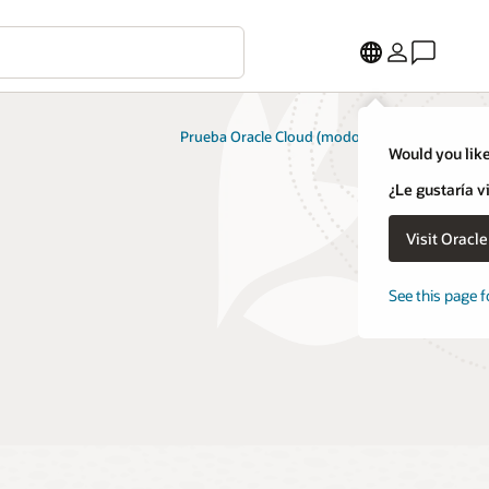
Prueba Oracle Cloud (modo gratuito)
Would you like
¿Le gustaría v
Visit Oracl
See this page f