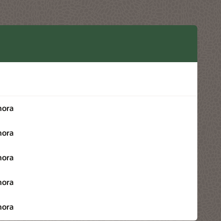
hora
hora
hora
hora
hora