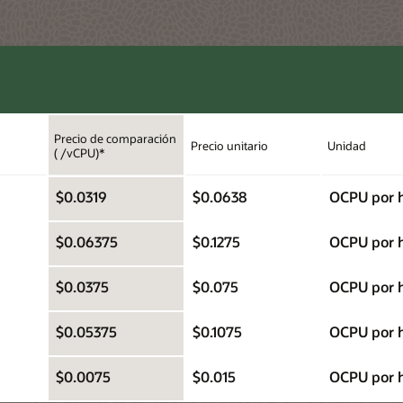
Precio de comparación
Precio unitario
Unidad
( /vCPU)*
$0.0319
$0.0638
OCPU por 
$0.06375
$0.1275
OCPU por 
$0.0375
$0.075
OCPU por 
$0.05375
$0.1075
OCPU por 
$0.0075
$0.015
OCPU por 