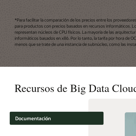
*Para facilitar la comparación de los precios entre los proveedor
para productos con precios basados en recursos informáticos. Los
representan núcleos de CPU físicos. La mayoría de las arquitectur
informáticos basados en x86. Por lo tanto, la tarifa por hora de O
menos que se trate de una instancia de subnúcleo, como las insta
Recursos de Big Data Clou
Documentación
Aprendizaje en la nube