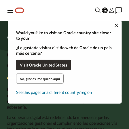
Menú
Close
Would you like to visit an Oracle country site closer
to you?
¿Le gustaría visitar el sitio web de Oracle de un país
Cómo implementar una estrategia
más cercano?
de nube soberana
Visit Oracle United States
No, gracias; me quedo aquí
Un checklist ejecutivo para implementar una estrategia de
See this page for a different country/region
nube soberana con acciones prácticas para mitigar riesgos e
impulsar la innovación dentro de los requisitos de
soberanía.
La soberanía digital está redefiniendo la manera en que las
organizaciones gestionan el cumplimiento, las operaciones y la
innovación en la nube. Pero, ¿qué implica realmente una