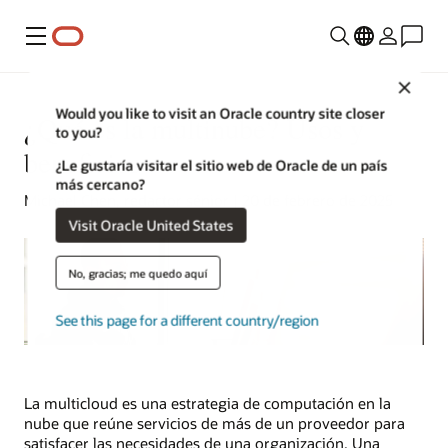
Menú
Close
Would you like to visit an Oracle country site closer
¿Qué es la multinube? Usos y
to you?
beneficios
¿Le gustaría visitar el sitio web de Oracle de un país
más cercano?
Michael Chen, redactor sénior | 20 de febrero de 2025
Visit Oracle United States
No, gracias; me quedo aquí
See this page for a different country/region
La multicloud es una estrategia de computación en la
nube que reúne servicios de más de un proveedor para
satisfacer las necesidades de una organización. Una