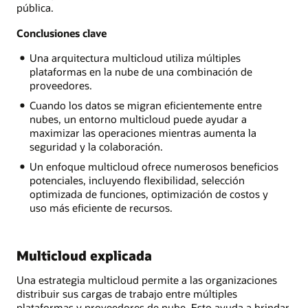
de
pública.
TI.
Conclusiones clave
AWS
+
Una arquitectura multicloud utiliza múltiples
Oracle
plataformas en la nube de una combinación de
Database
proveedores.
Azure
Cuando los datos se migran eficientemente entre
+
nubes, un entorno multicloud puede ayudar a
Oracle
maximizar las operaciones mientras aumenta la
Database
seguridad y la colaboración.
Google
Cloud
Un enfoque multicloud ofrece numerosos beneficios
+
potenciales, incluyendo flexibilidad, selección
Oracle
optimizada de funciones, optimización de costos y
Database
uso más eficiente de recursos.
Oracle
OCI
+
Multicloud explicada
Oracle
Database
Una estrategia multicloud permite a las organizaciones
Centro
distribuir sus cargas de trabajo entre múltiples
de
plataformas y proveedores de nube. Esto ayuda a brindar