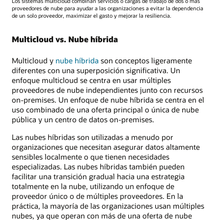
Los sistemas multicloud combinan servicios o cargas de trabajo de dos o más
es
proveedores de nube para ayudar a las organizaciones a evitar la dependencia
multicloud?
de un solo proveedor, maximizar el gasto y mejorar la resiliencia.
En
una
Multicloud vs. Nube híbrida
arquitectura
multicloud,
Multicloud y
nube híbrida
son conceptos ligeramente
una
diferentes con una superposición significativa. Un
organización
enfoque multicloud se centra en usar múltiples
usa
proveedores de nube independientes junto con recursos
varios
on-premises. Un enfoque de nube híbrida se centra en el
servicios
uso combinado de una oferta principal o única de nube
de
pública y un centro de datos on-premises.
nube
pública
Las nubes híbridas son utilizadas a menudo por
o
organizaciones que necesitan asegurar datos altamente
privada
sensibles localmente o que tienen necesidades
de
especializadas. Las nubes híbridas también pueden
diferentes
facilitar una transición gradual hacia una estrategia
proveedores
totalmente en la nube, utilizando un enfoque de
para
proveedor único o de múltiples proveedores. En la
ofrecer
práctica, la mayoría de las organizaciones usan múltiples
servicios
nubes, ya que operan con más de una oferta de nube