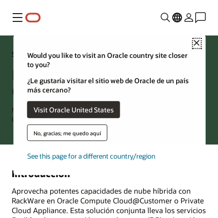
Menú
Close
Solución de OCI
Would you like to visit an Oracle country site closer
to you?
RackWare en Oracle Compute
¿Le gustaría visitar el sitio web de Oracle de un país
Cloud@Customer
más cercano?
Visit Oracle United States
Migración y recuperación ante desastres unificadas y ampliables
para máquinas virtuales y contenedores
No, gracias; me quedo aquí
See this page for a different country/region
Introducción
Aprovecha potentes capacidades de nube híbrida con
RackWare en Oracle Compute Cloud@Customer o Private
Cloud Appliance. Esta solución conjunta lleva los servicios