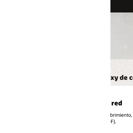
oxy de comunicación de servicio relacion
 red
brimiento, los servicios de
F).