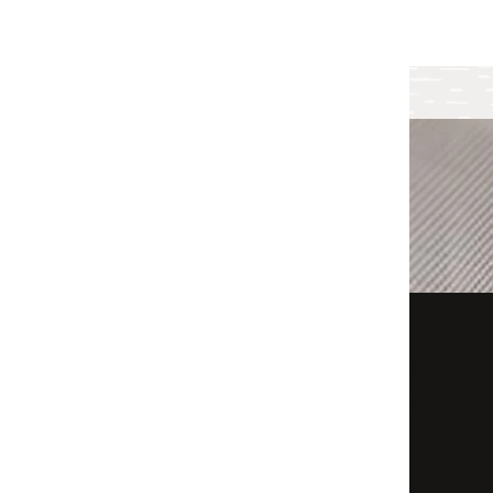
La importancia de la señalización en las redes 5G
ara crear redes 5G Stand
a