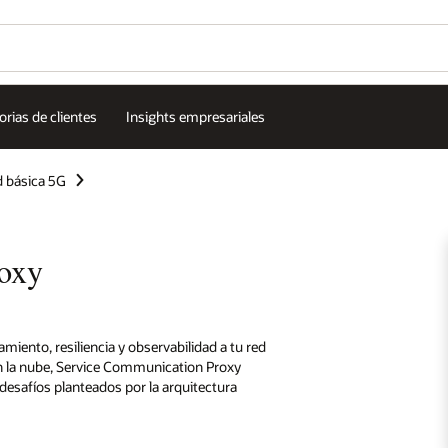
Wo
¿L
Se