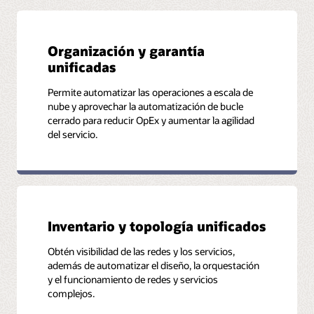
Lee el informe
Insights adicionales
Mira la infografía
Organización y garantía
Transformación y consolidación de NOC en Digicel
unificadas
Permite automatizar las operaciones a escala de
Más activos
nube y aprovechar la automatización de bucle
cerrado para reducir OpEx y aumentar la agilidad
Garantía de servicio de bucle cerrado: es lo que falta en
del servicio.
SDN/NFV
La clave de la garantía de servicio son los datos
unificados y normalizados
Enfoque unificado para la garantía de servicio integral
Inventario y topología unificados
Obtén visibilidad de las redes y los servicios,
además de automatizar el diseño, la orquestación
y el funcionamiento de redes y servicios
complejos.