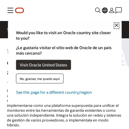
Menú
Close
Soluciones
Recursos
Would you like to visit an Oracle country site closer
to you?
¿Le gustaría visitar el sitio web de Oracle de un país
Unified Assurance: una solución
más cercano?
de garantía de servicio moderna y
Visit Oracle United States
automatizada
No, gracias; me quedo aquí
Implementa una solución de garantía de servicio con análisis
See this page for a different country/region
automatizados de causa raíz usando correlación de eventos,
machine learning (ML) y topología. Oracle Unified Assurance puede
implementarse como una plataforma superpuesta para unificar el
monitoreo entre las herramientas de garantía existentes o como
una solución independiente. Integra la solución en redes y sistemas
de gestión de varios proveedores, o impleméntala en modo
híbrido.