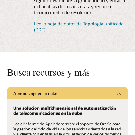
significativamente la granularidad y eficacia
del análisis de la causa raíz y reduce el
Seminario web: Descubre cómo Digicel transformó
tiempo medio de resolución.
sus centros de operaciones de red
Resumen técnico: Transición de sistemas
Lee la hoja de datos de Topología unificada
heredados para permitir la transformación digital
(PDF)
Busca recursos y más
Aprendizaje en la nube
Una solución multidimensional de automatización
de telecomunicaciones en la nube
Lee el informe de Appledore sobre el soporte de Oracle para
la gestión del ciclo de vida de los servicios orientados a la red
y al cliente con énfasis en la orquestación de varios dominios