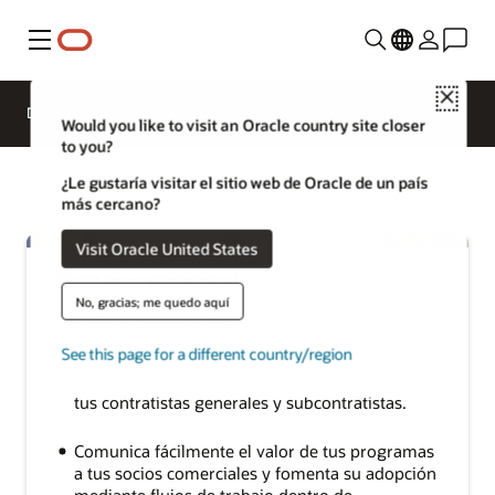
Menú
Close
Descripción general
Sectors
Would you like to visit an Oracle country site closer
to you?
¿Le gustaría visitar el sitio web de Oracle de un país
más cercano?
Visit Oracle United States
Ventajas principales
No, gracias; me quedo aquí
Ejecuta programas de pago anticipado de forma
eficaz y a escala
See this page for a different country/region
Ofrece programas con sentido financiero para
tus contratistas generales y subcontratistas.
Comunica fácilmente el valor de tus programas
a tus socios comerciales y fomenta su adopción