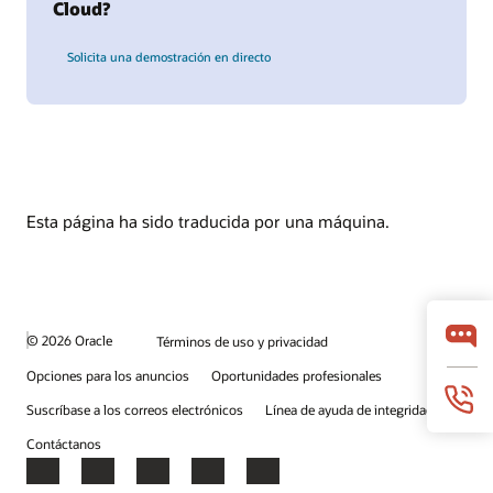
Cloud?
Solicita una demostración en directo
Esta página ha sido traducida por una máquina.
© 2026 Oracle
Términos de uso y privacidad
Opciones para los anuncios
Oportunidades profesionales
Suscríbase a los correos electrónicos
Línea de ayuda de integridad
Contáctanos
Facebook
X
LinkedIn
YouTube
Instagram