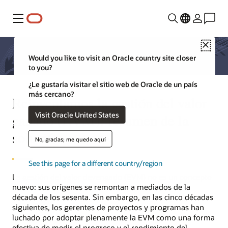
Menú
Close
Would you like to visit an Oracle country site closer
to you?
¿Le gustaría visitar el sitio web de Oracle de un país
más cercano?
Reinventamos la gestión del valor
Visit Oracle United States
ganado (EVM): resumen de la
solución
No, gracias; me quedo aquí
See this page for a different country/region
La gestión del valor devengado (EVM) no es un concepto
nuevo: sus orígenes se remontan a mediados de la
década de los sesenta. Sin embargo, en las cinco décadas
siguientes, los gerentes de proyectos y programas han
luchado por adoptar plenamente la EVM como una forma
efectiva de medir el progreso y el rendimiento del