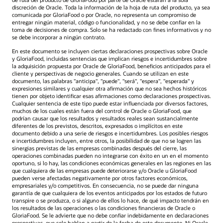
discreción de Oracle. Toda la información de la hoja de ruta del producto, ya sea
comunicada por GloriaFood o por Oracle, no representa un compromiso de
entregar ningún material, código o funcionalidad, y no se debe confiar en la
toma de decisiones de compra. Solo se ha redactado con fines informativos y no
se debe incorporar a ningún contrato.
En este documento se incluyen ciertas declaraciones prospectivas sobre Oracle
y GloriaFood, incluidas sentencias que implican riesgos e incertidumbres sobre
la adquisición propuesta por Oracle de GloriaFood, beneficios anticipados para el
cliente y perspectivas de negocio generales. Cuando se utilizan en este
documento, las palabras "anticipa", "puede", "será", "espera", "esperada" y
expresiones similares y cualquier otra afirmación que no sea hechos históricos
tienen por objeto identificar esas afirmaciones como declaraciones prospectivas.
Cualquier sentencia de este tipo puede estar influenciada por diversos factores,
muchos de los cuales están fuera del control de Oracle o GloriaFood, que
podrían causar que los resultados y resultados reales sean sustancialmente
diferentes de los previstos, descritos, expresados o implícitos en este
documento debido a una serie de riesgos e incertidumbres. Los posibles riesgos
e incertidumbres incluyen, entre otros, la posibilidad de que no se logren las
sinergias previstas de las empresas combinadas después del cierre, las
operaciones combinadas pueden no integrarse con éxito en un en el momento
oportuno, si lo hay, las condiciones económicas generales en las regiones en las
que cualquiera de las empresas puede deteriorarse y/o Oracle u GloriaFood
pueden verse afectadas negativamente por otros factores económicos,
empresariales y/o competitivos. En consecuencia, no se puede dar ninguna
garantía de que cualquiera de los eventos anticipados por los estados de futuro
transpire o se produzca, o si alguno de ellos lo hace, de qué impacto tendrán en
los resultados de las operaciones o las condiciones financieras de Oracle o
GloriaFood. Se le advierte que no debe confiar indebidamente en declaraciones
prospectivas, que solo hablan a partir de la fecha de este documento. Ni Oracle