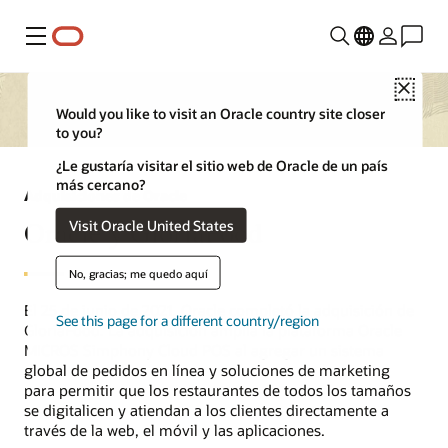
Menú
Close
Would you like to visit an Oracle country site closer
to you?
¿Le gustaría visitar el sitio web de Oracle de un país
más cercano?
Adquisiciones de Oracle
Oracle y GloriaFood
Visit Oracle United States
No, gracias; me quedo aquí
El 25 de junio de 2021, Oracle completó la adquisición de
See this page for a different country/region
GloriaFood. La adquisición amplía la plataforma Oracle
MICROS Simphony Cloud POS al agregar un sistema
global de pedidos en línea y soluciones de marketing
para permitir que los restaurantes de todos los tamaños
se digitalicen y atiendan a los clientes directamente a
través de la web, el móvil y las aplicaciones.