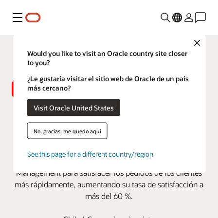
Menú
Close
Would you like to visit an Oracle country site closer
to you?
¿Le gustaría visitar el sitio web de Oracle de un país
más cercano?
Visit Oracle United States
Abcdin aumenta la eficiencia de
sus procesos logísticos en un 20
No, gracias; me quedo aquí
% con Oracle Cloud
See this page for a different country/region
El retailer chileno confía en Oracle Warehouse
Management para satisfacer los pedidos de los clientes
más rápidamente, aumentando su tasa de satisfacción a
más del 60 %.