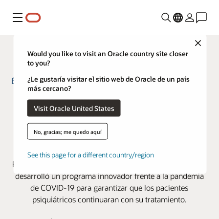
Menú
Close
Would you like to visit an Oracle country site closer
to you?
¿Le gustaría visitar el sitio web de Oracle de un país
más cercano?
Un programa proactivo mantiene
Visit Oracle United States
a los pacientes al día con la
reposición de medicamentos
No, gracias; me quedo aquí
durante la pandemia
See this page for a different country/region
Emirates Health Services, en los Emiratos Árabes Unidos,
desarrolló un programa innovador frente a la pandemia
de COVID-19 para garantizar que los pacientes
psiquiátricos continuaran con su tratamiento.