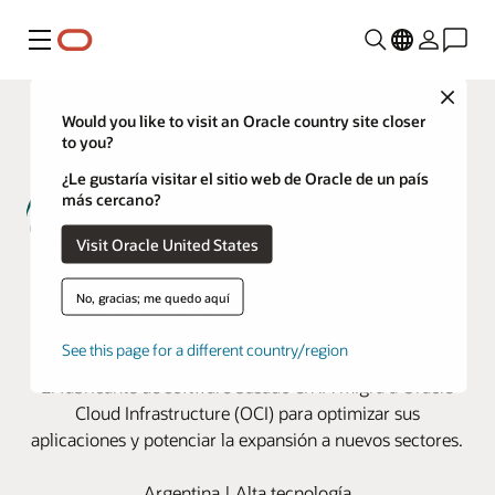
Menú
Close
Would you like to visit an Oracle country site closer
to you?
¿Le gustaría visitar el sitio web de Oracle de un país
más cercano?
Visit Oracle United States
Go2Future utiliza OCI para ofrecer
No, gracias; me quedo aquí
experiencias hiperpersonalizadas
a los clientes
See this page for a different country/region
El fabricante de software basado en IA migra a Oracle
Cloud Infrastructure (OCI) para optimizar sus
aplicaciones y potenciar la expansión a nuevos sectores.
Argentina | Alta tecnología