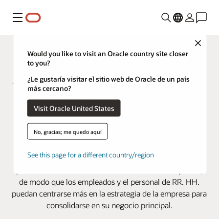
Menú
Close
Would you like to visit an Oracle country site closer
to you?
¿Le gustaría visitar el sitio web de Oracle de un país
más cercano?
Gruppo Mondadori unifica los
Visit Oracle United States
procesos de RR. HH. recursos con
Oracle Cloud
No, gracias; me quedo aquí
El editor de libros, revistas y documentos digitales líder
See this page for a different country/region
de Italia utiliza Oracle HCM para estandarizar los
procesos de recursos humanos en todas sus empresas,
de modo que los empleados y el personal de RR. HH.
puedan centrarse más en la estrategia de la empresa para
consolidarse en su negocio principal.