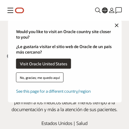
Menú
Close
Would you like to visit an Oracle country site closer
to you?
¿Le gustaría visitar el sitio web de Oracle de un país
más cercano?
Visit Oracle United States
Hudson Physicians reduce las
cargas administrativas gracias a
No, gracias; me quedo aquí
Oracle Health Clinical AI Agent
See this page for a different country/region
La toma de notas con IA y la integración con el EHR
permiten a los médicos dedicar menos tiempo a la
documentación y más a la atención de sus pacientes.
Estados Unidos | Salud