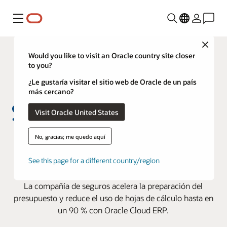
Menú
Close
Would you like to visit an Oracle country site closer
to you?
¿Le gustaría visitar el sitio web de Oracle de un país
más cercano?
Visit Oracle United States
Sabemi automatiza los procesos y
No, gracias; me quedo aquí
mejora el análisis de datos con
See this page for a different country/region
Oracle Cloud ERP
La compañía de seguros acelera la preparación del
presupuesto y reduce el uso de hojas de cálculo hasta en
un 90 % con Oracle Cloud ERP.