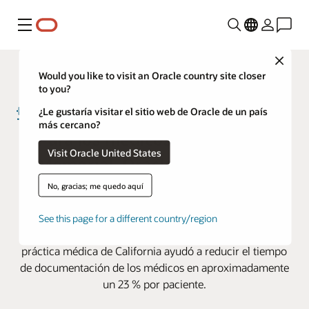
Menú
Close
Would you like to visit an Oracle country site closer
to you?
¿Le gustaría visitar el sitio web de Oracle de un país
más cercano?
Para los médicos de Torrance
Visit Oracle United States
Memorial, Oracle IA reduce la
documentación y mejora el
No, gracias; me quedo aquí
bienestar
See this page for a different country/region
Un piloto de Oracle Health Clinical AI Agent en una
práctica médica de California ayudó a reducir el tiempo
de documentación de los médicos en aproximadamente
un 23 % por paciente.