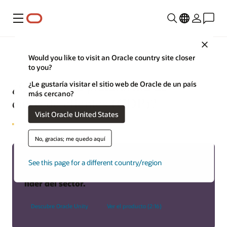
Menú
Close
Would you like to visit an Oracle country site closer
to you?
¿Qué es una plataforma de
¿Le gustaría visitar el sitio web de Oracle de un país
más cercano?
datos de clientes (CDP)?
Visit Oracle United States
No, gracias; me quedo aquí
Obtén más información sobre la
See this page for a different country/region
plataforma de datos de clientes (CDP)
líder del sector.
Descubre Oracle Unity
Ver el producto (2:16)