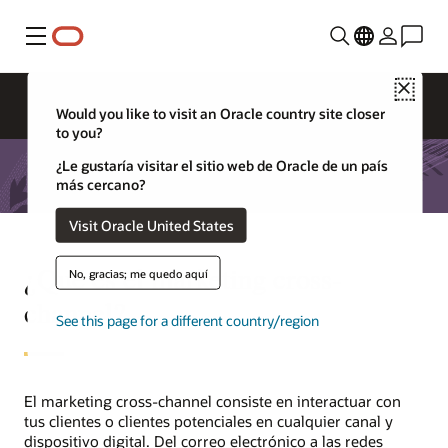
Menú
Close
Would you like to visit an Oracle country site closer
to you?
¿Le gustaría visitar el sitio web de Oracle de un país
más cercano?
Visit Oracle United States
¿Qué es el marketing cross-
No, gracias; me quedo aquí
channel?
See this page for a different country/region
El marketing cross-channel consiste en interactuar con
tus clientes o clientes potenciales en cualquier canal y
dispositivo digital. Del correo electrónico a las redes