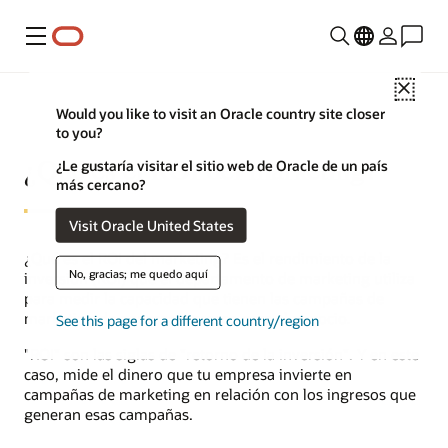
Menú
Close
Would you like to visit an Oracle country site closer
to you?
¿Qué es el ROI del marketing?
¿Le gustaría visitar el sitio web de Oracle de un país
más cercano?
Visit Oracle United States
¿Qué es el ROI del marketing? Es el rendimiento de la
No, gracias; me quedo aquí
inversión (ROI) que el departamento de marketing utiliza
para medir la capacidad que tienen las campañas de
marketing de generar ingresos para el negocio.
See this page for a different country/region
"ROI" son las siglas de "retorno de la inversión". Y en este
caso, mide el dinero que tu empresa invierte en
campañas de marketing en relación con los ingresos que
generan esas campañas.