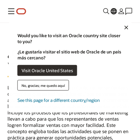
Menú
Close
Would you like to visit an Oracle country site closer
to you?
¿Qué es la activación de
¿Le gustaría visitar el sitio web de Oracle de un país
más cercano?
ventas?
Visit Oracle United States
No, gracias; me quedo aquí
La activación de ventas es el conjunto de herramientas y
contenidos que se facilitan a los equipos de ventas para
ayudarlos a vender de forma inteligente y a incrementar
See this page for a different country/region
las ventas. Sin embargo, la activación de ventas también
incluye los procesos que los profesionales de marketing
llevan a cabo para que los representantes de ventas
logren formalizar ventas con mayor facilidad. Este
concepto engloba todas las actividades que se ponen en
práctica para generar oportunidades potenciales,