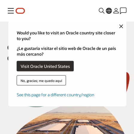
Menú
Close
Oracle Latinoamérica
Would you like to visit an Oracle country site closer
to you?
Centro de datos de Doña Ana
¿Le gustaría visitar el sitio web de Oracle de un país
más cercano?
County, Nuevo México
Visit Oracle United States
No, gracias; me quedo aquí
See this page for a different country/region