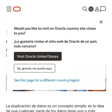
Menú
Close
Would you like to visit an Oracle country site closer
Implicaciones y soluciones de
to you?
duplicación de datos
¿Le gustaría visitar el sitio web de Oracle de un país
más cercano?
Michael Chen | Estrategia de contenido | 4 de septiembre
de 2024
Visit Oracle United States
No, gracias; me quedo aquí
See this page for a different country/region
La duplicación de datos es un concepto simple: es la idea
de que cualquier parte de los datos tiene uno o más