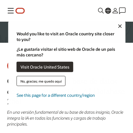
Menú
Close
Would you like to visit an Oracle country site closer
to you?
¿Le gustaría visitar el sitio web de Oracle de un país
más cercano?
Visit Oracle United States
Oracle presenta su base de datos
No, gracias; me quedo aquí
de última generación, AI Database
See this page for a different country/region
26ai
En una versión fundamental de su base de datos insignia, Oracle
integra la IA en todas las funciones y cargas de trabajo
principales.