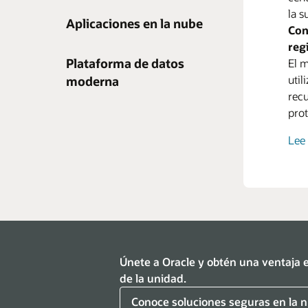
Rov
la s
Aplicaciones en la nube
Con
Ora
reg
Ora
Plataforma de datos
El 
pers
Rov
util
arma
moderna
Con
recu
mate
prot
a m
Con
sumi
Amp
Con
Lee
empr
apro
gest
Rov
man
Con
Ora
Ora
Únete a Oracle y obtén una ventaja e
de D
de la unidad.
com
Conoce soluciones seguras en la 
cual