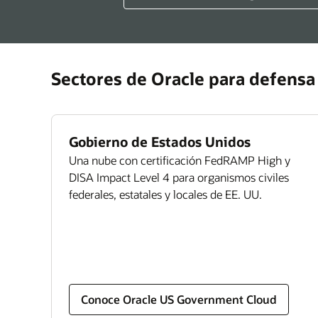
empl
los 
y of
Sectores de Oracle para defensa 
Con
5 fo
ren
Gobierno de Estados Unidos
Una nube con certificación FedRAMP High y
DISA Impact Level 4 para organismos civiles
federales, estatales y locales de EE. UU.
Conoce Oracle US Government Cloud