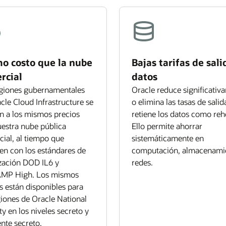
o costo que la nube
Bajas tarifas de sali
rcial
datos
egiones gubernamentales
Oracle reduce significativ
cle Cloud Infrastructure se
o elimina las tasas de salid
n a los mismos precios
retiene los datos como reh
estra nube pública
Ello permite ahorrar
ial, al tiempo que
sistemáticamente en
n con los estándares de
computación, almacenami
zación DOD IL6 y
redes.
MP High. Los mismos
s están disponibles para
giones de Oracle National
ty en los niveles secreto y
nte secreto.