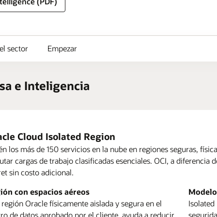
telligence (PDF)
l sector
Empezar
a e Inteligencia
cle Cloud Isolated Region
n los más de 150 servicios en la nube en regiones seguras, físi
utar cargas de trabajo clasificadas esenciales. OCI, a diferencia 
et sin costo adicional.
ormas en que Oracle potencia los sistemas perimetrales autónom
 información sobre Oracle Compute
ión con espacios aéreos
Modelo 
 información sobre OCI Roving Edge Infrastructure
ha técnica: Oracle Compute Cloud@Customer (PDF)
región Oracle físicamente aislada y segura en el
Isolated
ro de datos aprobado por el cliente, ayuda a reducir
segurida