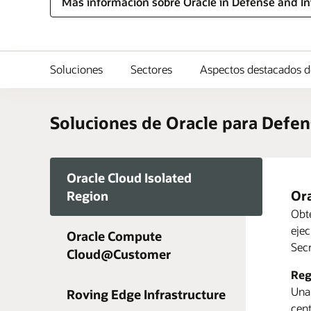
Más información sobre Oracle in Defense and In
Soluciones
Sectores
Aspectos destacados de
Soluciones de Oracle para Defens
Oracle Cloud Isolated
Ora
Region
Obté
ejec
Oracle Compute
Secr
Cloud@Customer
3 f
Más
Reg
Más
Fic
Una 
Roving Edge Infrastructure
cent