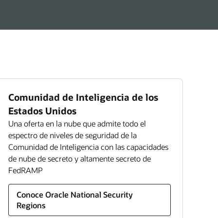
s pueden cumplir sus objetivos de
ación con las mejores prácticas evolutivas y las
tecnologías que incorpora Federal Financials.
s de lograr la excelencia financiera en las
 federales (PDF)
Comunidad de Inteligencia de los
Estados Unidos
Una oferta en la nube que admite todo el
espectro de niveles de seguridad de la
Comunidad de Inteligencia con las capacidades
de nube de secreto y altamente secreto de
FedRAMP
Conoce Oracle National Security
Regions