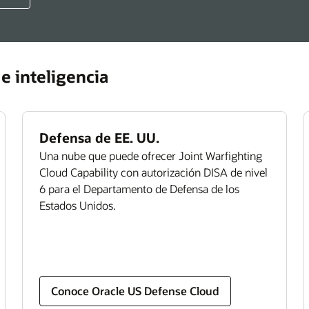
eado coherente en todos los dispositivos, centraliza
federale
datos de RR. HH. para mejorar la toma de decisiones
moderniz
rece nuevas capacidades para preparar al personal.
últimas 
e inteligencia
oce Oracle Human Capital Management
5 manera
agencias
rmas de crear un personal federal de alto
dimiento (PDF)
Defensa de EE. UU.
Una nube que puede ofrecer Joint Warfighting
Cloud Capability con autorización DISA de nivel
6 para el Departamento de Defensa de los
Estados Unidos.
Conoce Oracle US Defense Cloud