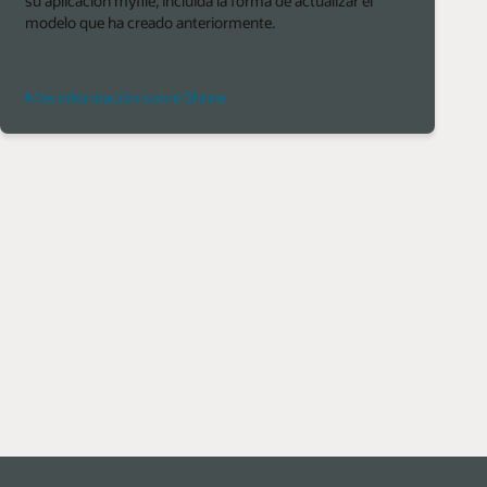
su aplicación myfile, incluida la forma de actualizar el
modelo que ha creado anteriormente.
Más información sobre Shrine