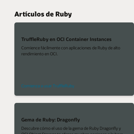
Artículos de Ruby
TruffleRuby en OCI Container Instances
Comience fácilmente con aplicaciones de Ruby de alto
rendimiento en OCI.
Comienza a usar TruffleRuby
Gema de Ruby: Dragonfly
Descubre cómo el uso de la gema de Ruby Dragonfly y