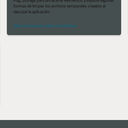
Fog::Storage para almacenar elementos y explore algunas
formas de limpiar los archivos temporales creados al
ejecutar la aplicación.
Más información sobre CarrierWave