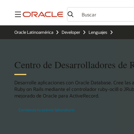
Menú
Oracle Latinoamérica
Developer
Lenguajes
Centro de Desarrolladores de 
Desarrolle aplicaciones con Oracle Database. Cree las 
Ruby on Rails mediante el controlador ruby-oci8 o JRu
mejorado de Oracle para ActiveRecord.
Comienza tu primer laboratorio