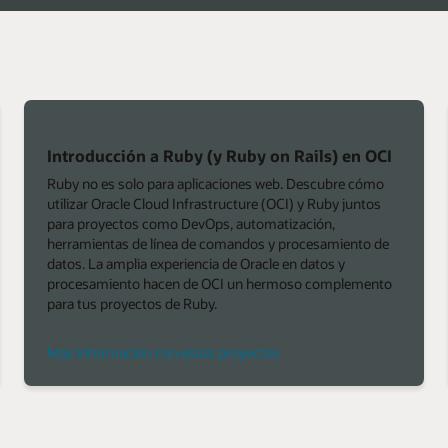
Introducción a Ruby (y Ruby on Rails) en OCI
Ruby no es solo para aplicaciones web. Descubre cómo
utilizar Oracle Cloud Infrastructure (OCI) y Ruby juntos
para proyectos como DevOps, automatización,
herramientas de línea de comandos y procesamiento de
datos. La amplia experiencia de Oracle en datos y
procesamiento hacen de OCI un hermoso complemento
para tus proyectos de Ruby.
Más información con estos proyectos