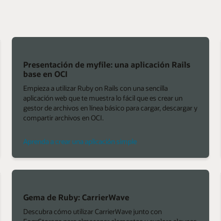
Presentación de myfile: una aplicación Rails
base en OCI
Empieza a utilizar Ruby on Rails con una sencilla
aplicación web que te muestra lo fácil que es crear un
gestor de archivos en línea básico para cargar, descargar y
compartir archivos en OCI.
Aprenda a crear una aplicación simple
Gema de Ruby: CarrierWave
Descubra cómo utilizar CarrierWave junto con