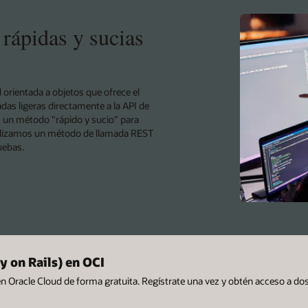
rápidas y sucias
d orientada a objetos que ofrece el
das ligeras directamente a la API de
 un método "rápido y sucio" para
analizamos un método de llamada REST
uebas.
y on Rails) en OCI
en Oracle Cloud de forma gratuita. Regístrate una vez y obtén acceso a do