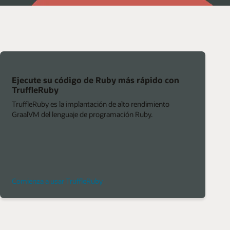
Ejecute su código de Ruby más rápido con
TruffleRuby
TruffleRuby es la implantación de alto rendimiento
GraalVM del lenguaje de programación Ruby.
Comienza a usar TruffleRuby