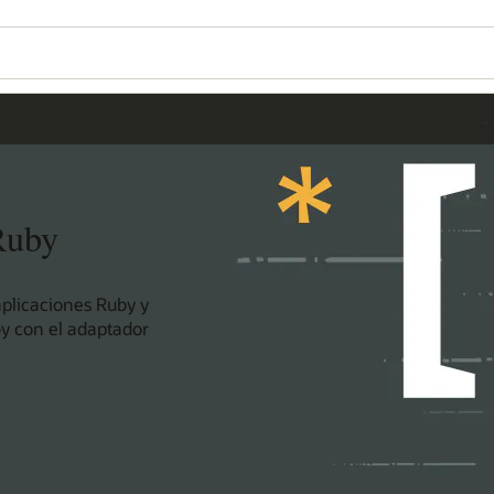
Ruby
aplicaciones Ruby y
by con el adaptador