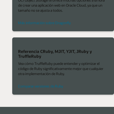
OCI Object Storage te ofrece muchas opciones a la hora
de crear una aplicación web en Oracle Cloud, ya que un
tamaño no se ajusta a todos.
Más información sobre Dragonfly
Referencia CRuby, MJIT, YJIT, JRuby y
TruffleRuby
Vea cómo TruffleRuby puede entender y optimizar el
código de Ruby significativamente mejor que cualquier
otra implementación de Ruby.
Comparar versiones de Ruby