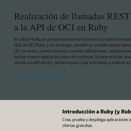
Realización de llamadas REST 
a la API de OCI en Ruby
Al utilizar Ruby, es posible aprovechar la potencia y toda la bonda
SDK de OCI Ruby, y sin embargo, también es posible realizar llama
OCI. A veces, cuando estamos creando aplicaciones, necesitamos
probar nuestra aplicación antes de continuar. En este artículo, 
simple a la API de OCI, perfecto para crear prototipos y realizar pr
Lee la publicación del blog
Introducción a Ruby (y Rub
Crea, prueba y despliega aplicaciones 
ofertas gratuitas.