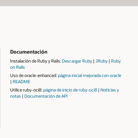
Documentación
Instalación de Ruby y Rails:
Descargar Ruby
|
JRuby
|
Ruby
on Rails
Uso de oracle-enhanced:
página inicial mejorada con oracle
para
|
README
oracle-
Utilice ruby-oci8:
página de inicio de ruby-oci8
|
Noticias y
enhanced
sobre
sobre
notas
|
Documentación de API
ruby-
ruby-
oci8
oci8