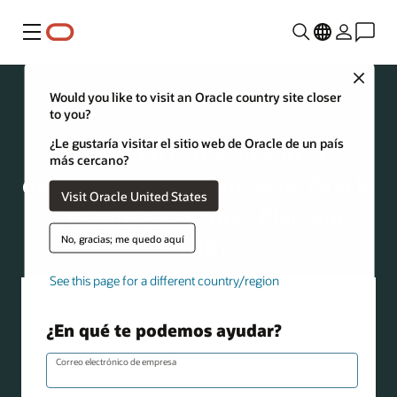
Menú
Close
Would you like to visit an Oracle country site closer
ERP
to you?
¿Le gustaría visitar el sitio web de Oracle de un país
Ponte en contacto con el
más cercano?
departamento de ventas de Oracle
Visit Oracle United States
Enterprise Resource Planning
No, gracias; me quedo aquí
(ERP)
See this page for a different country/region