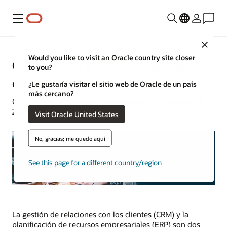
Menú
Close
Would you like to visit an Oracle country site closer
CRM frente a ERP: conoce las
to you?
diferencias
¿Le gustaría visitar el sitio web de Oracle de un país
más cercano?
Cara Vollmer | Estratega de contenidos | 17 de enero de
2023
Visit Oracle United States
No, gracias; me quedo aquí
See this page for a different country/region
La gestión de relaciones con los clientes (CRM) y la
planificación de recursos empresariales (ERP) son dos