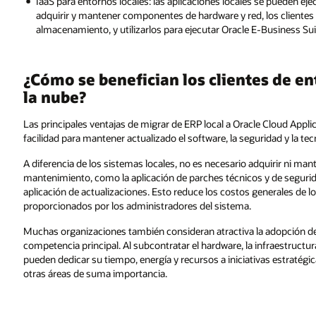
IaaS para entornos locales: las aplicaciones locales se pueden eje
adquirir y mantener componentes de hardware y red, los clientes 
almacenamiento, y utilizarlos para ejecutar Oracle E-Business Su
¿Cómo se benefician los clientes de en
la nube?
Las principales ventajas de migrar de ERP local a Oracle Cloud Appli
facilidad para mantener actualizado el software, la seguridad y la tec
A diferencia de los sistemas locales, no es necesario adquirir ni man
mantenimiento, como la aplicación de parches técnicos y de segurid
aplicación de actualizaciones. Esto reduce los costos generales de los
proporcionados por los administradores del sistema.
Muchas organizaciones también consideran atractiva la adopción de
competencia principal. Al subcontratar el hardware, la infraestructu
pueden dedicar su tiempo, energía y recursos a iniciativas estratégic
otras áreas de suma importancia.