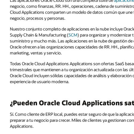
Las aplicaciones Oracle Cloud son una completa suite de
aplicacion
negocio, como finanzas, RR. HH., operaciones, cadena de suministro
Cloud Applications comparten un modelo de datos común que une fu
negocio, procesos y personas.
Nuestro conjunto completo de aplicaciones en la nube incluye Oracl
Supply Chain & Manufacturing (
SCM
) para organizar y modernizar 
suministro y mucho más. Las aplicaciones en la nube de gestión de 
Oracle ofrecen a las organizaciones capacidades de RR. HH., planifi
marketing, ventas y servicio.
Todas Oracle Cloud Applications Applications son ofertas SaaS basa
trimestrales que mantienen a tu organización actualizada con las úl
Oracle Cloud incluyen sólidas capacidades de análisis y elaboración
experiencia de usuario moderna.
¿Pueden Oracle Cloud Applications sat
Sí. Como cliente de ERP local, puedes estar seguro de que la aplicaci
preparar a tu negocio para crecer. Miles de clientes ya gestionan c
Applications.