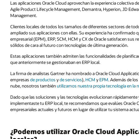
Las aplicaciones Oracle Cloud aprovechan la experiencia colectiva d
Agile Product Lifecycle Management, Demantra, Hyperion, JD Edwar
Management.
Clientes locales de todos los tamaños de diferentes sectores de to
ampliado sus aplicaciones con ellas. Su experiencia ha confirmado q
empresarial (EPM), ERP, SCM, HCM y CX de Oracle satisfacen sus req
sólidos de cara al futuro con tecnologías de última generación.
Estas aplicaciones también admiten las funcionalidades de planific
que anteriormente se gestionaban en ERP local.
La firma de analistas Gartner ha nombrado a Oracle Cloud Applicatio
empresas
de productos
y
de servicios
),
HCM
y
EPM
. Además de los 
nube, nosotros también
utilizamos nuestra propia tecnología en la 
Dado que las soluciones y las tecnologías evolucionan rápidament
implementaste tu ERP local, te recomendamos que evalúes Oracle Clo
empresariales actuales y futuros en lugar de utilizar tu sistema actu
¿Podemos utilizar Oracle Cloud Applic
locales?